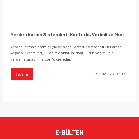
Yerden Isıtma Sistemleri: Konforlu, Verimli ve Modern Isınma Çözümü
Yerden ısıtma sistemleriyle evinizde konforu ve tasarrufu bir arada
yaşayın. Avantajları, kullanım alanları ve doğru ürün seçimi için
yerdenisitmaonline.com’u keşfedin.
Devamı
12/08/2025
10:29
E-BÜLTEN