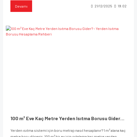
Devamı
21/12/2025
19:02
100 m² Eve Kaç Metre Yerden Isıtma Borusu Gider? – Yerden Isıtma Borusu Hesaplama Rehberi
Yerden ısıtma sistemi için boru metrajı nasıl hesaplanır? 1 m² alana kaç
metre boru döşenir, 100 m² bir ev için ortalama kaç metre yerden