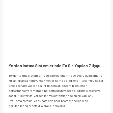
Yerden Isıtma Sistemlerinde En Sık Yapılan 7 Uygulama Hatası ve Profesyonel Çözüm Yolları
Yerden ısıtma sistemleri, doğru projelendirme ve doğru uygulama ile
kullanıldığında hem yüksek konfor hem de ciddi enerji tasarrufu sağlar.
Ancak sahada yapılan bazı kritik hatalar, sistemin beklenen
performansı verememesine, hatta uzun vadede ciddi maliyetlere yol
açabilir. Bu yazıda, yerden ısıtma sistemlerinde en sık yapılan 7
uygulama hatasını ve bu hataların nasıl profesyonel şekilde
çözülebileceğini detaylı olarak ele alıyoruz.