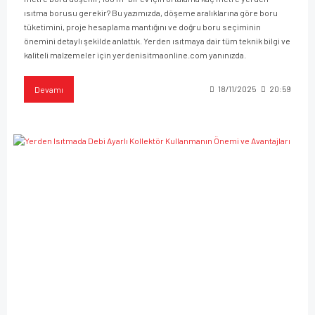
ısıtma borusu gerekir? Bu yazımızda, döşeme aralıklarına göre boru
tüketimini, proje hesaplama mantığını ve doğru boru seçiminin
önemini detaylı şekilde anlattık. Yerden ısıtmaya dair tüm teknik bilgi ve
kaliteli malzemeler için yerdenisitmaonline.com yanınızda.
Devamı
18/11/2025
20:59