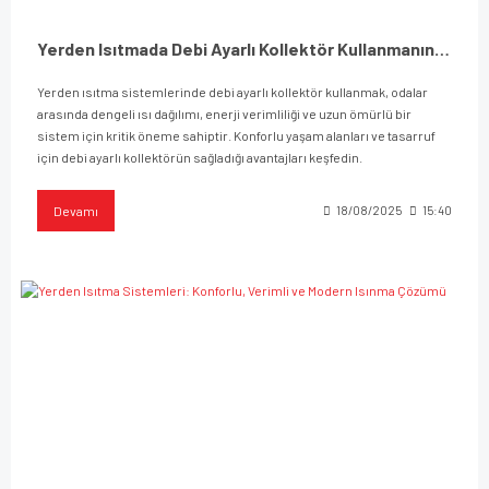
Yerden Isıtmada Debi Ayarlı Kollektör Kullanmanın Önemi ve Avantajları
Yerden ısıtma sistemlerinde debi ayarlı kollektör kullanmak, odalar
arasında dengeli ısı dağılımı, enerji verimliliği ve uzun ömürlü bir
sistem için kritik öneme sahiptir. Konforlu yaşam alanları ve tasarruf
için debi ayarlı kollektörün sağladığı avantajları keşfedin.
Devamı
18/08/2025
15:40