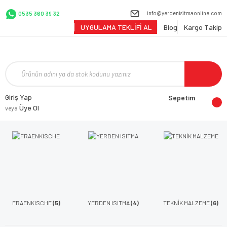
info@yerdenisitmaonline.com
0535 360 39 32
UYGULAMA TEKLİFİ AL
Blog
Kargo Takip
Giriş Yap
Sepetim
Üye Ol
veya
FRAENKISCHE
(5)
YERDEN ISITMA
(4)
TEKNİK MALZEME
(6)