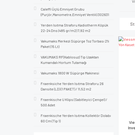
V
Caleffi Üçlü Emniyet Grubu
(Purjör,Manometre,Emniyet Ventili) 302631
St
Yerden Isıtma Straforu Kadiotherm Köpük
22-24 Dns (485 gr/m2) 7,92 m2
Vakumaks Merkezi Süpürge Toz Torbası 2'li
Paket (15 Lt)
VAKUMAKS RF(Kablosuz) Tip Uzaktan
Kumandalı Hortum Tutamağı
Vakumaks 1800 W Süpürge Makinesi
Fraenksiche Yerden Isıtma Straforu 26
Dansite (LD) (1 PAKET) / 11,52 m2
Fraenkische U Klips (Sabitleyici Çengel) /
500 Adet
Fraenkische Yerden Isıtma Kollektör Dolabı
60 Cm (Tip 1)
Vie
Inv