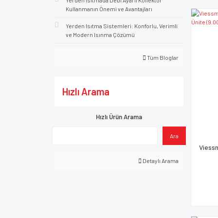
Yerden Isıtmada Debi Ayarlı Kollektör
Kullanmanın Önemi ve Avantajları
Yerden Isıtma Sistemleri: Konforlu, Verimli
ve Modern Isınma Çözümü
Tüm Bloglar
Hızlı Arama
Hızlı Ürün Arama
Ara
Viessm
Detaylı Arama