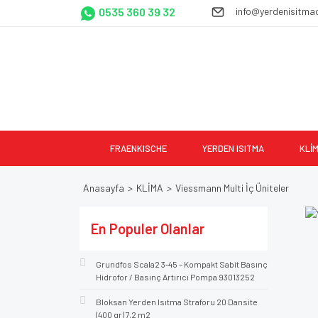
0535 360 39 32
info@yerdenisitma
FRAENKISCHE
YERDEN ISITMA
KLİ
Anasayfa
KLİMA
Viessmann Multi İç Üniteler
En Populer Olanlar
Grundfos Scala2 3‑45 – Kompakt Sabit Basınç
Hidrofor / Basınç Artırıcı Pompa 93013252
Bloksan Yerden Isıtma Straforu 20 Dansite
(400 gr) 7,2 m2