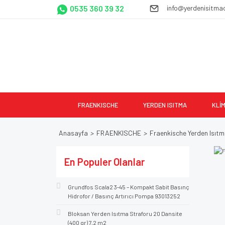
0535 360 39 32
info@yerdenisitma
FRAENKISCHE
YERDEN ISITMA
KLİ
Anasayfa
FRAENKISCHE
Fraenkische Yerden Isıtm
En Populer Olanlar
Grundfos Scala2 3‑45 – Kompakt Sabit Basınç
Hidrofor / Basınç Artırıcı Pompa 93013252
Bloksan Yerden Isıtma Straforu 20 Dansite
(400 gr) 7,2 m2