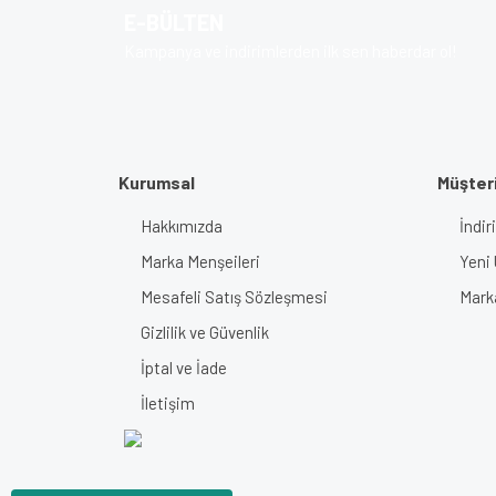
E-BÜLTEN
Kampanya ve indirimlerden ilk sen haberdar ol!
Kurumsal
Müşteri
Hakkımızda
İndir
Marka Menşeileri
Yeni 
Mesafeli Satış Sözleşmesi
Mark
Gizlilik ve Güvenlik
İptal ve İade
İletişim