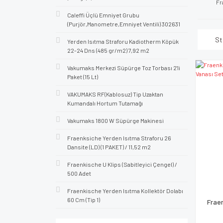
Fr
Caleffi Üçlü Emniyet Grubu
(Purjör,Manometre,Emniyet Ventili) 302631
St
Yerden Isıtma Straforu Kadiotherm Köpük
22-24 Dns (485 gr/m2) 7,92 m2
Vakumaks Merkezi Süpürge Toz Torbası 2'li
Paket (15 Lt)
VAKUMAKS RF(Kablosuz) Tip Uzaktan
Kumandalı Hortum Tutamağı
Vakumaks 1800 W Süpürge Makinesi
Fraenksiche Yerden Isıtma Straforu 26
Dansite (LD) (1 PAKET) / 11,52 m2
Fraenkische U Klips (Sabitleyici Çengel) /
500 Adet
Fraenkische Yerden Isıtma Kollektör Dolabı
60 Cm (Tip 1)
Fraen