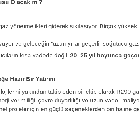
usu Olacak mı?
-gaz yönetmelikleri giderek sıkılaşıyor. Birçok yükse
yor ve geleceğin “uzun yıllar geçerli” soğutucu gazı
ıcıların kısa vadede değil,
20–25 yıl boyunca geçerl
eğe Hazır Bir Yatırım
jilerini yakından takip eden bir ekip olarak R290 ga
ji verimliliği, çevre duyarlılığı ve uzun vadeli maliye
el projeler için en güçlü seçeneklerden biri haline get