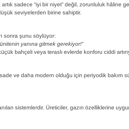
tık sadece “iyi bir niyet” değil, zorunluluk hâline g
üşük seviyelerden birine sahiptir.
n sonra şunu söylüyor:
 ünitenin yanına gitmek gerekiyor!”
üçük bahçeli veya teraslı evlerde konforu ciddi artırı
m sade ve daha modern olduğu için periyodik bakım 
nılan sistemlerdir. Üreticiler, gazın özelliklerine uygu