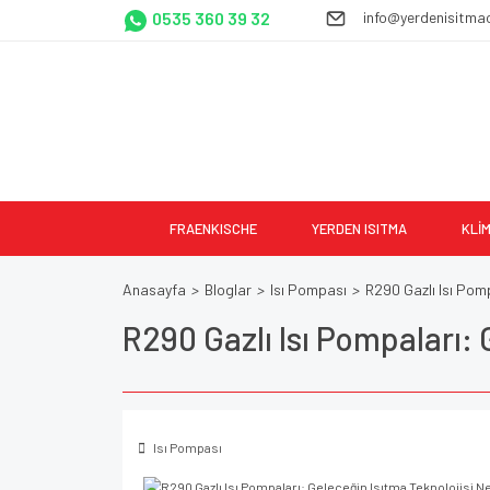
0535 360 39 32
info@yerdenisitma
FRAENKISCHE
YERDEN ISITMA
KLİ
Anasayfa
Bloglar
Isı Pompası
R290 Gazlı Isı Pom
R290 Gazlı Isı Pompaları:
Isı Pompası