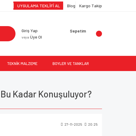
UYGULAMA TEKLİFİ AL
Blog
Kargo Takip
Giriş Yap
Sepetim
Üye Ol
veya
TEKNİK MALZEME
BOYLER VE TANKLAR
n Bu Kadar Konuşuluyor?
27-11-2025
20:25