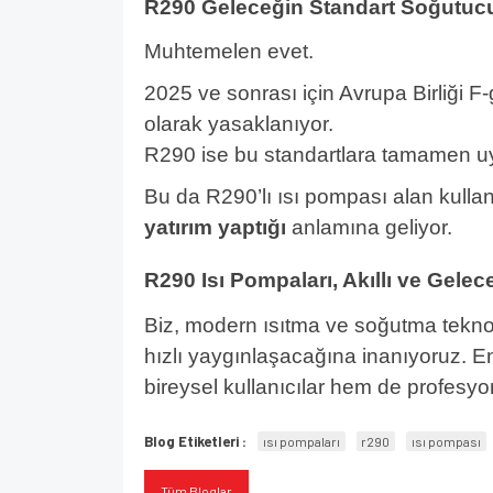
R290 Geleceğin Standart Soğutuc
Muhtemelen evet.
2025 ve sonrası için Avrupa Birliği F
olarak yasaklanıyor.
R290 ise bu standartlara tamamen uyu
Bu da R290’lı ısı pompası alan kullan
yatırım yaptığı
anlamına geliyor.
R290 Isı Pompaları, Akıllı ve Gelec
Biz, modern ısıtma ve soğutma teknolo
hızlı yaygınlaşacağına inanıyoruz. Ener
bireysel kullanıcılar hem de profesyon
Blog Etiketleri :
ısı pompaları
r290
ısı pompası
Tüm Bloglar