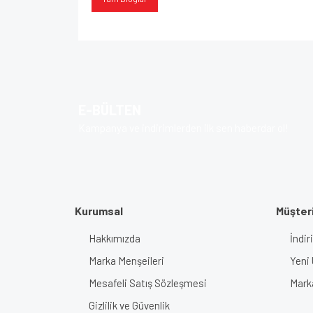
E-BÜLTEN
Kampanya ve indirimlerden ilk sen haberdar ol!
Kurumsal
Müşteri
Hakkımızda
İndir
Marka Menşeileri
Yeni 
Mesafeli Satış Sözleşmesi
Mark
Gizlilik ve Güvenlik