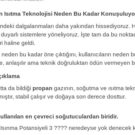
in Isıtma Teknolojisi Neden Bu Kadar Konuşuluyo
lerindeki dalgalanmaları daha yakından hissediyoruz
yarlı sistemlere yöneliyoruz. İşte tam da bu nokt
i haline geldi.
neden bu kadar öne çıktığını, kullanıcıların neden bu 
e, anlaşılır ama teknik doğruluktan ödün vermeyen bir
çıklama
ta da bildiği
propan
gazının, soğutma ve ısıtma tekn
lmıştır, stabil çalışır ve doğaya son derece dosttur.
llanılan en çevreci soğutuculardan biridir.
 Isınma Potansiyeli 3 ???? neredeyse yok denecek 