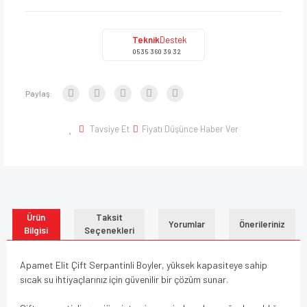
Teknik
Destek
0535 360 39 32
Paylaş:
Tavsiye Et
Fiyatı Düşünce Haber Ver
Ürün
Taksit
Yorumlar
Önerileriniz
Bilgisi
Seçenekleri
Apamet Elit Çift Serpantinli Boyler, yüksek kapasiteye sahip
sıcak su ihtiyaçlarınız için güvenilir bir çözüm sunar.