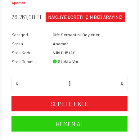
Apamet
26.761,00 TL
NAKLİYE ÜCRETİ İÇİN BİZİ ARAYINIZ
Kategori
Çift Serpantinli Boylerler
Marka
Apamet
Stok Kodu
N1hU1J5t4f
Stokta Var
Stok Durumu
SEPETE EKLE
HEMEN AL