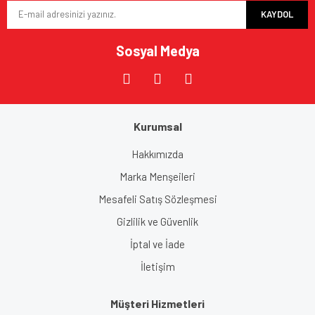
KAYDOL
Ürün fiyatı diğer sitelerden daha pahalı.
Bu ürüne benzer farklı alternatifler olmalı.
Sosyal Medya
Kurumsal
Gönder
Hakkımızda
Marka Menşeileri
Mesafeli Satış Sözleşmesi
Gizlilik ve Güvenlik
İptal ve İade
İletişim
Müşteri Hizmetleri