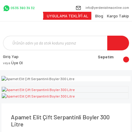
info@yerdenisitmaonline.com
0535 360 39 32
UYGULAMA TEKLİFİ AL
Blog
Kargo Takip
Giriş Yap
Sepetim
Üye Ol
veya
Apamet Elit Çift Serpantinli Boyler 300
Litre