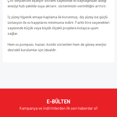
Çift serpantinli eşanjör sistemi sayesinde ısı kaynağından aldığı
enerjiyi hızlı şekilde suya aktarır, sisteminizin verimliliğini arttırır.
İç yüzey hijyenik emaye kaplama ile korunmuş, dış yüzey ise güçlü
izolasyon ile ısı kayıplarını minimuma indirir. Farklı litre seçenekleri
sayesinde küçük veya büyük ölçekli projelere kolayca uyum
sağlar.
Hem ısı pompası, kazan, kombi sistemleri hem de güneş enerjisi
destekli kurulumlar için idealdir.
Bu ürünün fiyat bilgisi, resim, ürün açıklamalarında ve diğer
konularda yetersiz gördüğünüz noktaları öneri formunu
Bu ürüne ilk yorumu siz yapın!
kullanarak tarafımıza iletebilirsiniz.
Görüş ve önerileriniz için teşekkür ederiz.
Yorum Yaz
Ürün resmi kalitesiz, bozuk veya görüntülenemiyor.
E-BÜLTEN
Ürün açıklamasında eksik bilgiler bulunuyor.
Kampanya ve indirimlerden ilk sen haberdar ol!
Ürün bilgilerinde hatalar bulunuyor.