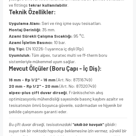
ve fittings
tekrar kullanılabilir
.
Teknik Özellikler:
Uygulama Alanı:
Seri ve ring içme suyu tesisatları.
Montaj Derinliği:
35 mm.
Azami Sürekli Çalışma Sıcaklığı:
95 °C.
Azami İşletim Basıncı:
10 bar.
Diş Tipi:
EN 10226-1 uyarınca iç dişli (Rp).
Uyumluluk:
Tüm alpex, turatec multi ve ff-therm boru
sistemleriyle mükemmel uyum sağlar.
Mevcut Ölçüler (Boru Çapı - İç Diş):
16 mm - Rp 1/2" - 16 mm
(Art. No: 87316749)
20 mm - Rp 1/2" - 20 mm
(Art. No: 87320749)
alpex-plus çift duvar dirseği
, Fränkische’nin akış
optimizasyonlu mühendisliği sayesinde basınç kaybını azaltır ve
tesisatınızın ömrü boyunca güvenle, sızdırmadan ve hijyenik bir
şekilde çalışmasını garanti eder.
Bu çift duvar dirseği, tesisatınızdaki
"akıllı bir kavşak"
gibidir;
suyun tek bir noktada hapsolup beklemesine izin vermez, sürekli bir