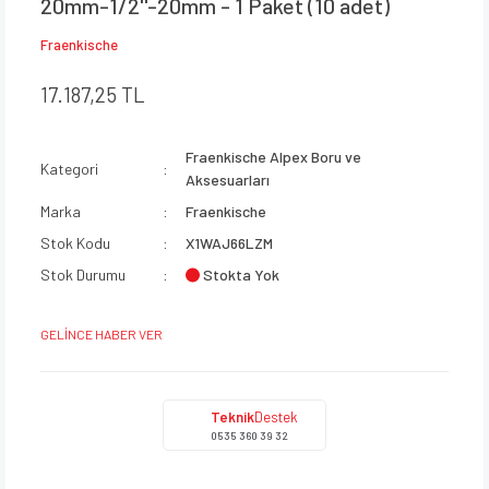
20mm-1/2''-20mm - 1 Paket (10 adet)
Fraenkische
17.187,25 TL
Fraenkische Alpex Boru ve
Kategori
Aksesuarları
Marka
Fraenkische
Stok Kodu
X1WAJ66LZM
Stokta Yok
Stok Durumu
GELİNCE HABER VER
Teknik
Destek
0535 360 39 32