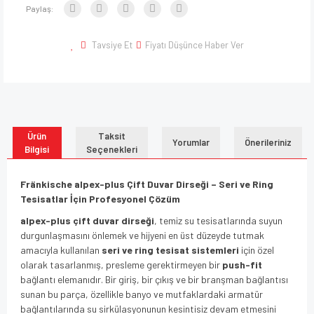
Paylaş:
Tavsiye Et
Fiyatı Düşünce Haber Ver
Ürün
Taksit
Yorumlar
Önerileriniz
Bilgisi
Seçenekleri
Fränkische alpex-plus Çift Duvar Dirseği – Seri ve Ring
Tesisatlar İçin Profesyonel Çözüm
alpex-plus çift duvar dirseği
, temiz su tesisatlarında suyun
durgunlaşmasını önlemek ve hijyeni en üst düzeyde tutmak
amacıyla kullanılan
seri ve ring tesisat sistemleri
için özel
olarak tasarlanmış, presleme gerektirmeyen bir
push-fit
bağlantı elemanıdır. Bir giriş, bir çıkış ve bir branşman bağlantısı
sunan bu parça, özellikle banyo ve mutfaklardaki armatür
bağlantılarında su sirkülasyonunun kesintisiz devam etmesini