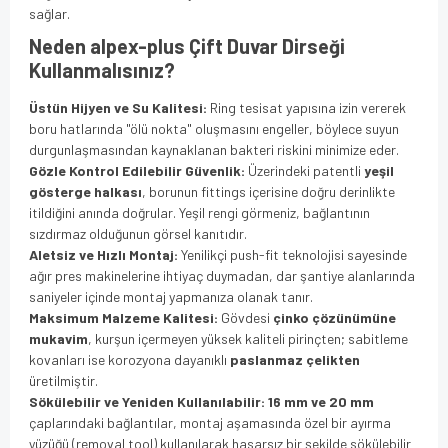
sağlar.
Neden alpex-plus Çift Duvar Dirseği
Kullanmalısınız?
Üstün Hijyen ve Su Kalitesi:
Ring tesisat yapısına izin vererek
boru hatlarında "ölü nokta" oluşmasını engeller, böylece suyun
durgunlaşmasından kaynaklanan bakteri riskini minimize eder.
Gözle Kontrol Edilebilir Güvenlik:
Üzerindeki patentli
yeşil
gösterge halkası
, borunun fittings içerisine doğru derinlikte
itildiğini anında doğrular. Yeşil rengi görmeniz, bağlantının
sızdırmaz olduğunun görsel kanıtıdır.
Aletsiz ve Hızlı Montaj:
Yenilikçi push-fit teknolojisi sayesinde
ağır pres makinelerine ihtiyaç duymadan, dar şantiye alanlarında
saniyeler içinde montaj yapmanıza olanak tanır.
Maksimum Malzeme Kalitesi:
Gövdesi
çinko çözünümüne
mukavim
, kurşun içermeyen yüksek kaliteli pirinçten; sabitleme
kovanları ise korozyona dayanıklı
paslanmaz çelikten
üretilmiştir.
Sökülebilir ve Yeniden Kullanılabilir:
16 mm ve 20 mm
çaplarındaki bağlantılar, montaj aşamasında özel bir ayırma
yüzüğü (removal tool) kullanılarak hasarsız bir şekilde sökülebilir