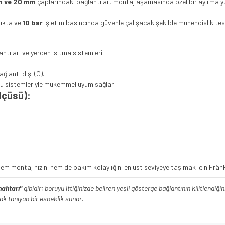
m ve 20 mm
çaplarındaki bağlantılar, montaj aşamasında özel bir ayırma y
lıkta ve
10 bar
işletim basıncında güvenle çalışacak şekilde mühendislik tes
ntıları ve yerden ısıtma sistemleri.
ğlantı dişi (G).
ru sistemleriyle mükemmel uyum sağlar.
lçüsü):
 hem montaj hızını hem de bakım kolaylığını en üst seviyeye taşımak için Frän
anahtarı"
gibidir; boruyu ittiğinizde beliren yeşil gösterge bağlantının kilitlendiğ
ak tanıyan bir esneklik sunar.