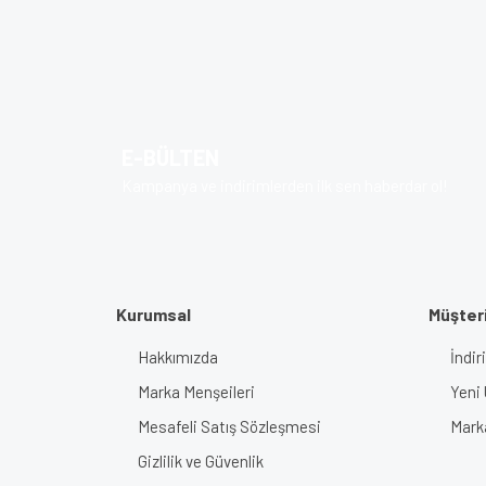
Bu ürünün fiyat bilgisi, resim, ürün açıklamalarında v
Görüş ve önerileriniz için teşekkür ederiz.
Ürün resmi kalitesiz, bozuk veya görüntülenem
Ürün açıklamasında eksik bilgiler bulunuyor.
E-BÜLTEN
Ürün bilgilerinde hatalar bulunuyor.
Kampanya ve indirimlerden ilk sen haberdar ol!
Ürün fiyatı diğer sitelerden daha pahalı.
Bu ürüne benzer farklı alternatifler olmalı.
Kurumsal
Müşteri
Hakkımızda
İndir
Marka Menşeileri
Yeni 
Mesafeli Satış Sözleşmesi
Mark
Gizlilik ve Güvenlik