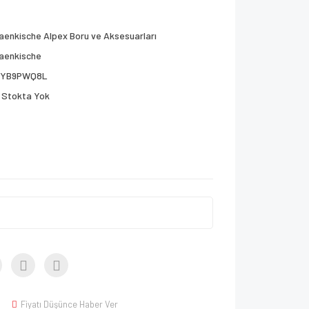
aenkische Alpex Boru ve Aksesuarları
aenkische
7YB9PWQ8L
Stokta Yok
Fiyatı Düşünce Haber Ver