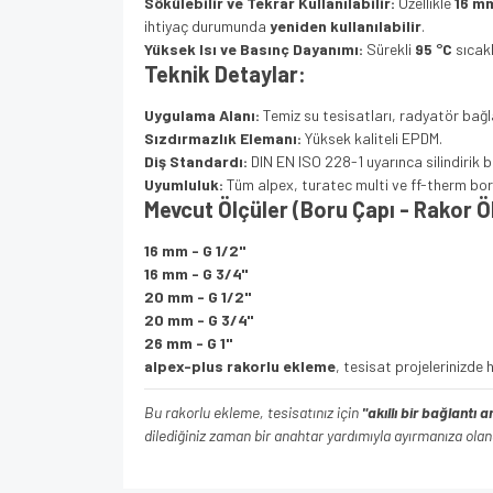
Sökülebilir ve Tekrar Kullanılabilir:
Özellikle
16 m
ihtiyaç durumunda
yeniden kullanılabilir
.
Yüksek Isı ve Basınç Dayanımı:
Sürekli
95 °C
sıcak
Teknik Detaylar:
Uygulama Alanı:
Temiz su tesisatları, radyatör bağla
Sızdırmazlık Elemanı:
Yüksek kaliteli EPDM.
Diş Standardı:
DIN EN ISO 228-1 uyarınca silindirik ba
Uyumluluk:
Tüm alpex, turatec multi ve ff-therm bo
Mevcut Ölçüler (Boru Çapı - Rakor Ö
16 mm - G 1/2"
16 mm - G 3/4"
20 mm - G 1/2"
20 mm - G 3/4"
26 mm - G 1"
alpex-plus rakorlu ekleme
, tesisat projelerinizde
Bu rakorlu ekleme, tesisatınız için
"akıllı bir bağlantı 
dilediğiniz zaman bir anahtar yardımıyla ayırmanıza olan