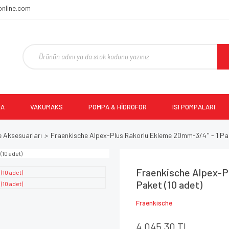
online.com
MA
VAKUMAKS
POMPA & HİDROFOR
ISI POMPALARI
e Aksesuarları
Fraenkische Alpex-Plus Rakorlu Ekleme 20mm-3/4'' - 1 Pa
Fraenkische Alpex-Pl
Paket (10 adet)
Fraenkische
4.045,30 TL