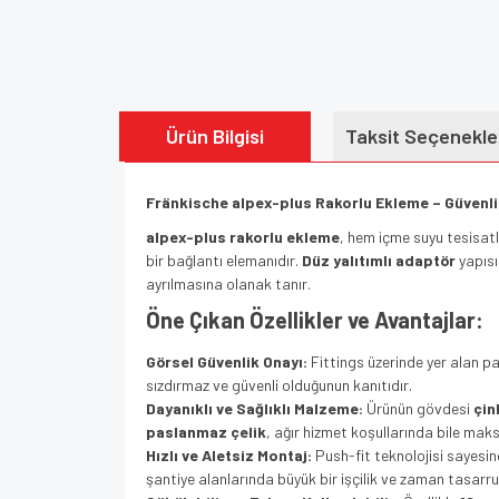
Ürün Bilgisi
Taksit Seçenekle
Fränkische alpex-plus Rakorlu Ekleme – Güvenli
alpex-plus rakorlu ekleme
, hem içme suyu tesisat
bir bağlantı elemanıdır.
Düz yalıtımlı adaptör
yapısı
ayrılmasına olanak tanır.
Öne Çıkan Özellikler ve Avantajlar:
Görsel Güvenlik Onayı:
Fittings üzerinde yer alan p
sızdırmaz ve güvenli olduğunun kanıtıdır.
Dayanıklı ve Sağlıklı Malzeme:
Ürünün gövdesi
çi
paslanmaz çelik
, ağır hizmet koşullarında bile mak
Hızlı ve Aletsiz Montaj:
Push-fit teknolojisi sayesin
şantiye alanlarında büyük bir işçilik ve zaman tasarru