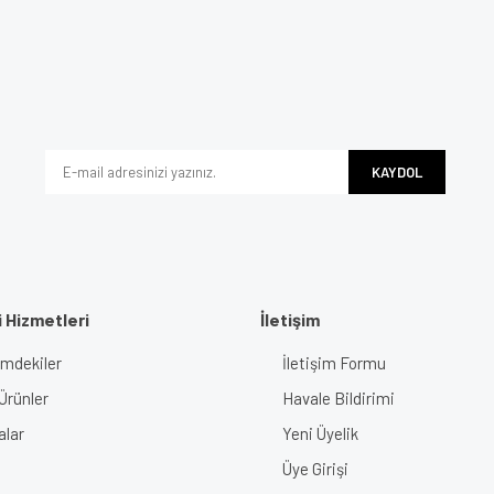
e diğer konularda yetersiz gördüğünüz noktaları öneri formunu kullanarak tarafımı
Bu ürüne ilk yorumu siz yapın!
iyor.
Yorum Yaz
KAYDOL
 Hizmetleri
İletişim
imdekiler
İletişim Formu
Gönder
Ürünler
Havale Bildirimi
alar
Yeni Üyelik
Üye Girişi