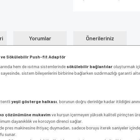
ri
Yorumlar
Önerileriniz
 ve Sökülebilir Push-fit Adaptör
larında hem de ısıtma sistemlerinde
sökülebilir bağlantılar
oluşturmak içi
 sayesinde, sistem bileşenlerini birbirine bağlarken sızdırmazlığı garanti alt
atentli
yeşil gösterge halkası
, borunun doğru derinliğe kadar itildiğini anın
nko çözünümüne mukavim
ve kurşun içermeyen yüksek kaliteli pirinçten ür
simum dayanıklılık ve korozyon direnci sağlar.
de pres makinesine ihtiyaç duymadan, sadece boruyu iterek saniyeler içinde m
fu sunar.