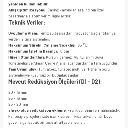
yeniden kullanılabilir
.
Akış Optimizasyonu:
Basınç kaybını en aza indiren özel
tasarımıyla sistem verimliliğini artırır.
Teknik Veriler:
Uygulama Alanı:
Temiz su tesisatları, radyatör bağlantıları ve
yerden ısıtma sistemleri.
Maksimum Sürekli Çalışma Sıcaklığı:
95 °C.
Maksimum İşletim Basıncı:
10 bar.
Hijyen Standartları:
Kurşun içermez, AB Kullanım Suyu
Yönetmeliği ve Alman Çevre Ajansı standartlarına tam uygundur.
Tam Uyumluluk:
Tüm alpex, turatec multi ve ff-therm boru
sistemleriyle kusursuz bir bütünlük sağlar.
Mevcut Redüksiyon Ölçüleri (D1 - D2):
20 - 16 mm
26 - 16 mm
26 - 20 mm
alpex-plus redüksiyon ekleme
, Fränkische’nin ileri mühendislik
kalitesiyle projelerinizde işçilik süresini kısaltırken, ömür boyu
güvenle çalışacak bir tesisat altyapısı sunar.