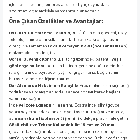
işlemlerini herhangi bir pres aletine ihtiyaç duymadan,
sızdırmazlık garantisiyle yapmanıza olanak tanır.
Öne Çıkan Özellikler ve Avantajlar:
Üstün PPSU Malzeme Teknolojisi:
Ürünün ana gövdesi, uzay
teknolojilerinde dahi kullanılan, darbelere karşı olağanüstü
dirençli ve tamamen
toksik olmayan PPSU (polifenilsülfon)
malzemeden üretilmiştir.
Görsel Güvenlik Kontrolü:
Fitting üzerindeki patentli
yeşil
gösterge halkası
, borunun fittings içerisine doğru derinlikte
itildiğini anında teyit eder; yeşil rengi görmeniz, bağlantının
hatasız tamamlandığının kanıtıdır.
Dar Alanlarda Maksimum Kolaylık:
Pres makinesinin sığmadığı
zorlu köşe ve branşmanlarda, sadece boruyu iterek bağlantı
yapmanızı sağlar.
İnce ve İzole Edilebilir Tasarım:
Ekstra ince (slim) gövde
yapısı sayesinde dar alanlarda yer tasarrufu sağlar ve montaj
sonrası
yalıtım (izolasyon) işlemini
oldukça pratik hale getirir.
Sökülebilir ve Tekrar Kullanılabilir:
16 mm ve 20 mm
çaplarındaki bağlantılar, montaj aşamasında özel bir ayırma
yüzüğü yardımıyla boruya hasar vermeden sökülebilir ve fittings