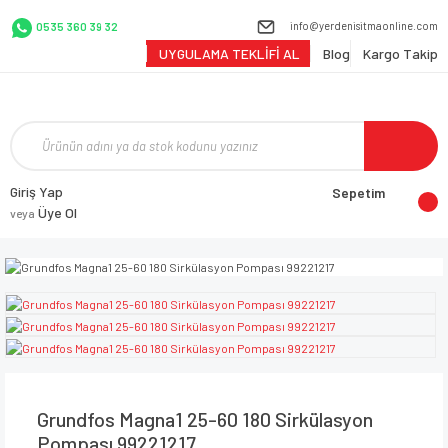
info@yerdenisitmaonline.com
0535 360 39 32
UYGULAMA TEKLİFİ AL
Blog
Kargo Takip
Giriş Yap
Sepetim
Üye Ol
veya
Grundfos Magna1 25-60 180 Sirkülasyon
Pompası 99221217