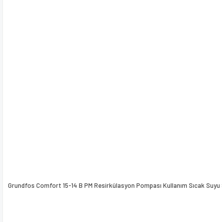
Bu ürüne benzer farklı alternatifler olmalı.
Gönder
Grundfos Comfort 15-14 B PM Resirkülasyon Pompası Kullanım Sıcak Suyu 