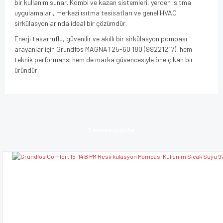
bir kullanım sunar. Kombi ve kazan sistemleri, yerden ısıtma
uygulamaları, merkezi ısıtma tesisatları ve genel HVAC
sirkülasyonlarında ideal bir çözümdür.
Enerji tasarruflu, güvenilir ve akıllı bir sirkülasyon pompası
arayanlar için Grundfos MAGNA1 25-60 180 (99221217), hem
teknik performansı hem de marka güvencesiyle öne çıkan bir
üründür.
Bu ürünün fiyat bilgisi, resim, ürün açıklamalarında ve diğer
konularda yetersiz gördüğünüz noktaları öneri formunu
Bu ürüne ilk yorumu siz yapın!
kullanarak tarafımıza iletebilirsiniz.
Tavsiye Ürünler
Görüş ve önerileriniz için teşekkür ederiz.
Yorum Yaz
Ürün resmi kalitesiz, bozuk veya görüntülenemiyor.
Ürün açıklamasında eksik bilgiler bulunuyor.
Ürün bilgilerinde hatalar bulunuyor.
Ürün fiyatı diğer sitelerden daha pahalı.