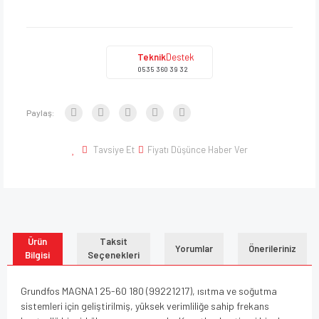
Teknik
Destek
0535 360 39 32
Paylaş:
Tavsiye Et
Fiyatı Düşünce Haber Ver
Ürün
Taksit
Yorumlar
Önerileriniz
Bilgisi
Seçenekleri
Grundfos MAGNA1 25-60 180 (99221217), ısıtma ve soğutma
sistemleri için geliştirilmiş, yüksek verimliliğe sahip frekans