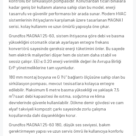
kontrollü bir sirkülasyon pompasıdır. Konutlardan ticari binalara
kadar geniş bir kullanım alanına sahip olan bu model, enerji
tasarrufu ve güvenilir performansı bir arada sunar. Modern HVAC
sistemlerinin ihtiyaçlarını karşılamak üzere tasarlanan MAGNA1
serisi, kolay kullanımı ve uzun ömürlü yapısıyla öne çıkar.
Grundfos MAGNA1 25-60, sistem ihtiyacına göre debi ve basma
yüksekliğini otomatik olarak ayarlayan entegre frekans
konvertörü sayesinde gereksiz enerji tüketimini önler. Bu sayede
hem elektrik maliyetleri düşer hem de sistem daha stabil ve
sessiz çalışır. EEI ≤ 0.20 enerji verimlilik değeri ile Avrupa Birliği
ErP yönetmeliklerine tam uyumludur.
180 mm montaj boyuna ve G 1½” bağlantı ölçüsüne sahip olan bu
sirkülasyon pompası, mevcut tesisatlara kolayca entegre
edilebilir. Maksimum 6 metre basma yüksekliği ve yaklaşık 7,5
m³/saat debi kapasitesi ile ısıtma, soğutma ve klima
devrelerinde güvenle kullanılabilir. Dökme demir gövdesi ve cam
elyaf takviyeli kompozit çarkı sayesinde zorlu çalışma
koşullarında dahi dayanıklılığını korur.
Grundfos MAGNA1 25-60 180, düşük ses seviyesi, bakım
gerektirmeyen yapısı ve uzun servis ömrü ile kullanıcıya konforlu