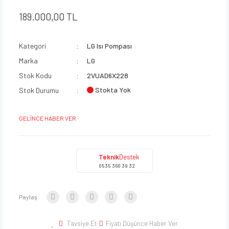
189.000,00 TL
Kategori
LG Isı Pompası
Marka
LG
Stok Kodu
2VUAD6X228
Stokta Yok
Stok Durumu
GELİNCE HABER VER
Teknik
Destek
0535 360 39 32
Paylaş:
Tavsiye Et
Fiyatı Düşünce Haber Ver