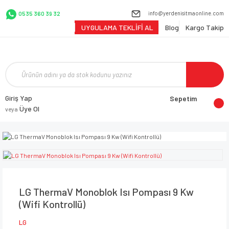
info@yerdenisitmaonline.com
0535 360 39 32
UYGULAMA TEKLİFİ AL
Blog
Kargo Takip
Giriş Yap
Sepetim
Üye Ol
veya
LG ThermaV Monoblok Isı Pompası 9 Kw
(Wifi Kontrollü)
LG