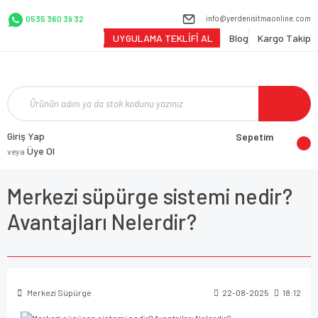
info@yerdenisitmaonline.com
0535 360 39 32
UYGULAMA TEKLİFİ AL
Blog
Kargo Takip
Giriş Yap
Sepetim
Üye Ol
veya
Merkezi süpürge sistemi nedir?
Avantajları Nelerdir?
Merkezi Süpürge
22-08-2025
18:12