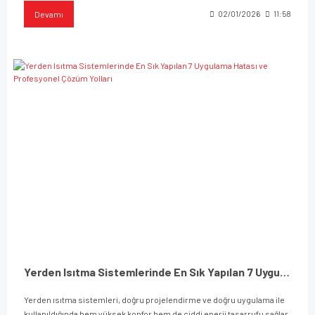
Devamı
02/01/2026
11:58
Yerden Isıtma Sistemlerinde En Sık Yapılan 7 Uygulama Hatası ve Profesyonel Çözüm Yolları
Yerden ısıtma sistemleri, doğru projelendirme ve doğru uygulama ile
kullanıldığında hem yüksek konfor hem de ciddi enerji tasarrufu sağlar.