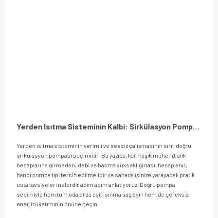
Yerden Isıtma Sisteminin Kalbi: Sirkülasyon Pompası Seçimi ve En Pratik Hesaplama Rehberi
Yerden ısıtma sisteminin verimli ve sessiz çalışmasının sırrı doğru
sirkülasyon pompası seçimidir. Bu yazıda, karmaşık mühendislik
hesaplarına girmeden; debi ve basma yüksekliği nasıl hesaplanır,
hangi pompa tipi tercih edilmelidir ve sahada işinize yarayacak pratik
usta tavsiyeleri nelerdir adım adım anlatıyoruz. Doğru pompa
seçimiyle hem tüm odalarda eşit ısınma sağlayın hem de gereksiz
enerji tüketiminin önüne geçin.