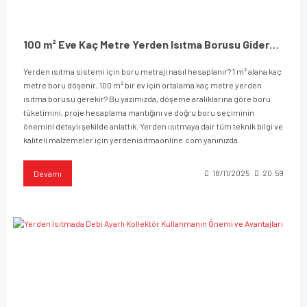
100 m² Eve Kaç Metre Yerden Isıtma Borusu Gider? – Yerden Isıtma Borusu Hesaplama Rehberi
Yerden ısıtma sistemi için boru metrajı nasıl hesaplanır? 1 m² alana kaç
metre boru döşenir, 100 m² bir ev için ortalama kaç metre yerden
ısıtma borusu gerekir? Bu yazımızda, döşeme aralıklarına göre boru
tüketimini, proje hesaplama mantığını ve doğru boru seçiminin
önemini detaylı şekilde anlattık. Yerden ısıtmaya dair tüm teknik bilgi ve
kaliteli malzemeler için yerdenisitmaonline.com yanınızda.
Devamı
18/11/2025
20:59