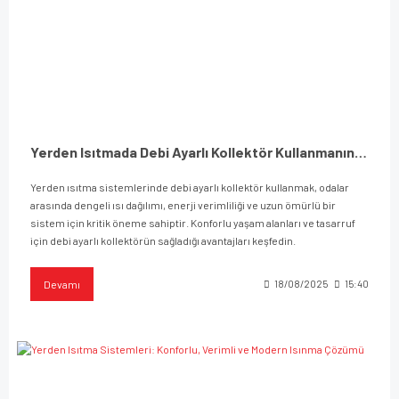
Yerden Isıtmada Debi Ayarlı Kollektör Kullanmanın Önemi ve Avantajları
Yerden ısıtma sistemlerinde debi ayarlı kollektör kullanmak, odalar
arasında dengeli ısı dağılımı, enerji verimliliği ve uzun ömürlü bir
sistem için kritik öneme sahiptir. Konforlu yaşam alanları ve tasarruf
için debi ayarlı kollektörün sağladığı avantajları keşfedin.
Devamı
18/08/2025
15:40