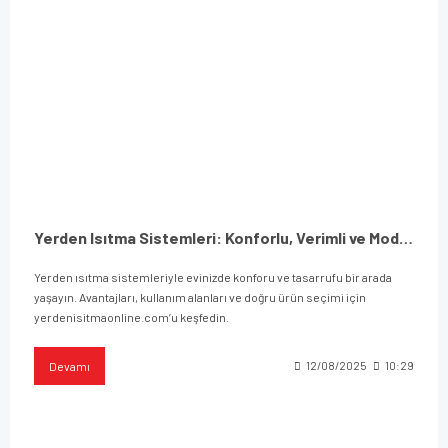
Yerden Isıtma Sistemleri: Konforlu, Verimli ve Modern Isınma Çözümü
Yerden ısıtma sistemleriyle evinizde konforu ve tasarrufu bir arada
yaşayın. Avantajları, kullanım alanları ve doğru ürün seçimi için
yerdenisitmaonline.com’u keşfedin.
Devamı
12/08/2025
10:29