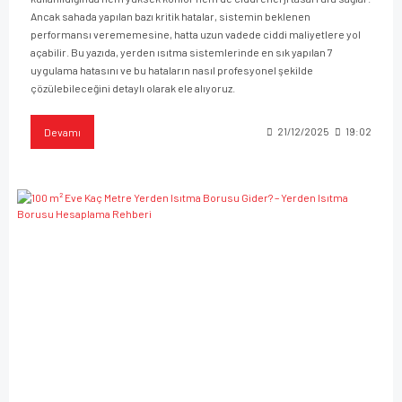
Ancak sahada yapılan bazı kritik hatalar, sistemin beklenen
performansı verememesine, hatta uzun vadede ciddi maliyetlere yol
açabilir. Bu yazıda, yerden ısıtma sistemlerinde en sık yapılan 7
uygulama hatasını ve bu hataların nasıl profesyonel şekilde
çözülebileceğini detaylı olarak ele alıyoruz.
Devamı
21/12/2025
19:02