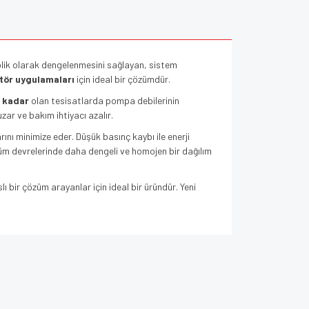
olik olarak dengelenmesini sağlayan, sistem
atör uygulamaları
için ideal bir çözümdür.
 kadar
olan tesisatlarda pompa debilerinin
ar ve bakım ihtiyacı azalır.
rını minimize eder. Düşük basınç kaybı ile enerji
üm devrelerinde daha dengeli ve homojen bir dağılım
 bir çözüm arayanlar için ideal bir üründür. Yeni
za iletebilirsiniz.