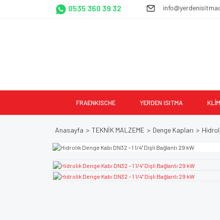
0535 360 39 32
info@yerdenisitma
FRAENKISCHE
YERDEN ISITMA
KLİ
Anasayfa
TEKNİK MALZEME
Denge Kapları
Hidrol