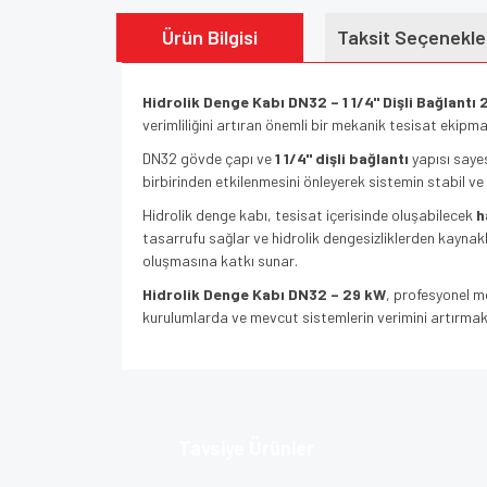
Ürün Bilgisi
Taksit Seçenekle
Hidrolik Denge Kabı DN32 – 1 1/4" Dişli Bağlantı
verimliliğini artıran önemli bir mekanik tesisat ekipman
DN32 gövde çapı ve
1 1/4" dişli bağlantı
yapısı saye
birbirinden etkilenmesini önleyerek sistemin stabil v
Hidrolik denge kabı, tesisat içerisinde oluşabilecek
h
tasarrufu sağlar ve hidrolik dengesizliklerden kayna
oluşmasına katkı sunar.
Hidrolik Denge Kabı DN32 – 29 kW
, profesyonel m
kurulumlarda ve mevcut sistemlerin verimini artırmak a
Bu ürünün fiyat bilgisi, resim, ürün açıklamalarında v
Görüş ve önerileriniz için teşekkür ederiz.
Tavsiye Ürünler
Ürün resmi kalitesiz, bozuk veya görüntülenem