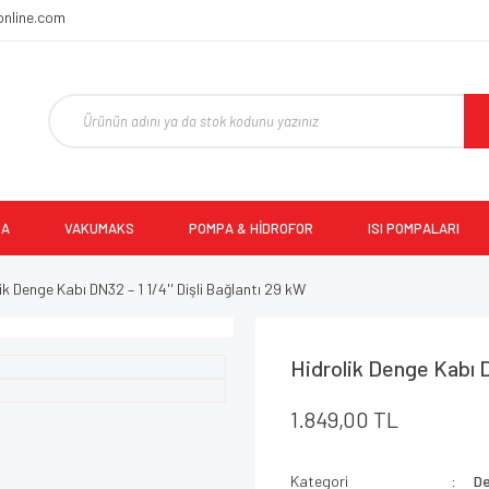
online.com
MA
VAKUMAKS
POMPA & HİDROFOR
ISI POMPALARI
ik Denge Kabı DN32 – 1 1/4'' Dişli Bağlantı 29 kW
Hidrolik Denge Kabı D
1.849,00 TL
Kategori
De