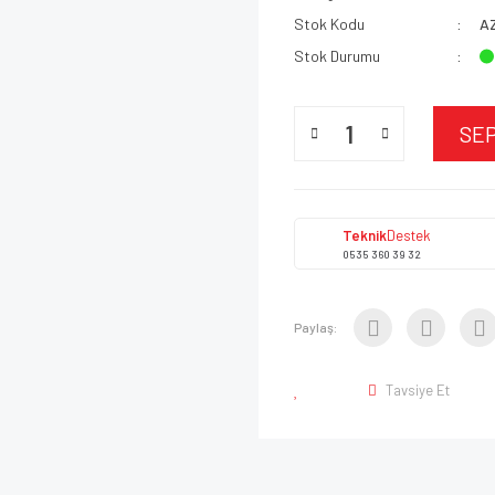
Stok Kodu
A
Stok Durumu
SE
Teknik
Destek
0535 360 39 32
Paylaş:
Tavsiye Et