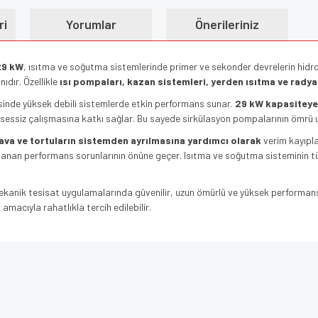
ri
Yorumlar
Önerileriniz
 29 kW
, ısıtma ve soğutma sistemlerinde primer ve sekonder devrelerin hidr
ıdır. Özellikle
ısı pompaları, kazan sistemleri, yerden ısıtma ve rady
sinde yüksek debili sistemlerde etkin performans sunar.
29 kW kapasiteye
e sessiz çalışmasına katkı sağlar. Bu sayede sirkülasyon pompalarının ömrü uz
ava ve tortuların sistemden ayrılmasına yardımcı olarak
verim kayıpla
klanan performans sorunlarının önüne geçer. Isıtma ve soğutma sisteminin t
ekanik tesisat uygulamalarında güvenilir, uzun ömürlü ve yüksek performanslı
macıyla rahatlıkla tercih edilebilir.
e diğer konularda yetersiz gördüğünüz noktaları öneri formunu kullanarak tarafımı
Bu ürüne ilk yorumu siz yapın!
iyor.