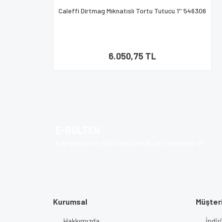
Caleffi Dirtmag Mıknatıslı Tortu Tutucu 1'' 546306
6.050,75 TL
E-BÜLTEN
Kampanya ve indirimlerden ilk sen haberdar ol!
Kurumsal
Müşteri
Hakkımızda
İndir