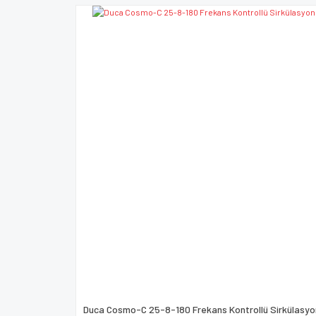
Ürün açıklamasında eksik bilgiler bulunuyor.
Ürün bilgilerinde hatalar bulunuyor.
Ürün fiyatı diğer sitelerden daha pahalı.
Bu ürüne benzer farklı alternatifler olmalı.
Duca Cosmo-C 25-8-180 Frekans Kontrollü Sirkülasy